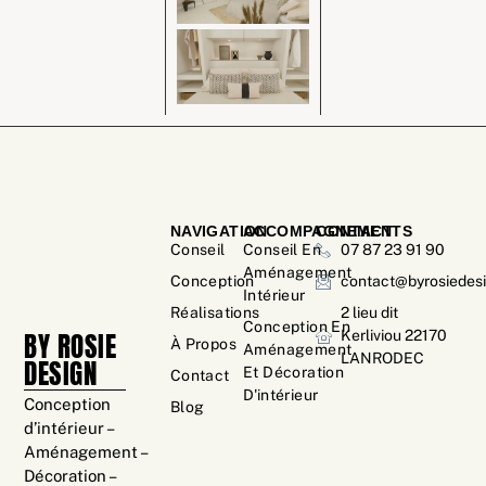
NAVIGATION
ACCOMPAGNEMENTS
CONTACT
Conseil
Conseil En
07 87 23 91 90
Aménagement
Conception
contact@byrosiedesi
Intérieur
Réalisations
2 lieu dit
Conception En
BY ROSIE
Kerliviou 22170
À Propos
Aménagement
LANRODEC
DESIGN
Et Décoration
Contact
D'intérieur
Conception
Blog
d’intérieur –
Aménagement –
Décoration –