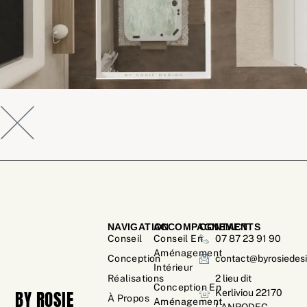
NAVIGATION
ACCOMPAGNEMENTS
CONTACT
Conseil
Conseil En
07 87 23 91 90
Aménagement
Conception
contact@byrosiedesi
Intérieur
Réalisations
2 lieu dit
Conception En
BY ROSIE
Kerliviou 22170
À Propos
Aménagement